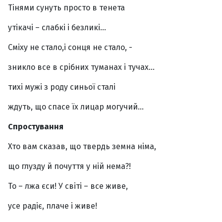
Тінями сунуть просто в тенета
утікачі – слабкі і безликі…
Сміху не стало,і сонця не стало, -
зникло все в срібних туманах і тучах…
тихі мужі з роду синьої сталі
ждуть, що спасе їх лицар могучий…
Спростування
Хто вам сказав, що твердь земна німа,
що глузду й почуття у ній нема?!
То – лжа єси! У світі – все живе,
усе радіє, плаче і живе!