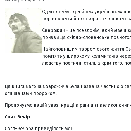
Один з найяскравіших українських поет
порівнювати його творчість з постатя
Сварожич - це псевдонім, який має ці
призвища східно-словенське повноголо
Найголовнішим твором свого життя Євг
помітять у широкому колі читачів через 
людству поетичні стилі, а крім того, п
Ця книга Євгена Сварожича була названа частиною свя
огніщанами пророком.
Пропонуємо вашій увазі кращі вірши цієї великої книги
Свят-Вечір
Свят-Вечора привиділось мені,