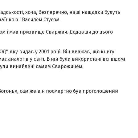
адськості, хоча, безперечно, наші нащадки будуть
аїнкою і Василем Стусом.
бом і мав призвище Сваржич. Додавши до цього
, яку видав у 2001 році. Він вважав, що книгу
є аналогів у світі. В ній були використані всі відомі
і були винайдені самим Сварожичем.
Вогонь», сам же він посмертно був проголошений