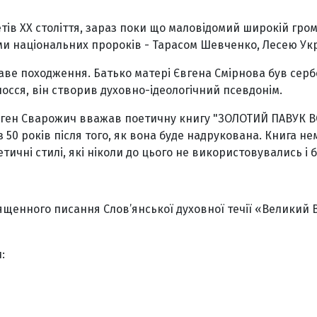
ів ХХ століття, зараз поки що маловідомий широкій гром
ми національних пророків - Тарасом Шевченко, Лесею Укр
каве походження. Батько матері Євгена Смірнова був сер
сся, він створив духовно-ідеологічний псевдонім.
ен Сварожич вважав поетичну книгу "ЗОЛОТИЙ ПАВУК ВОД"
50 років після того, як вона буде надрукована. Книга нема
оетичні стилі, які ніколи до цього не використовувались 
щенного писання Слов’янської духовної течії «Великий 
: