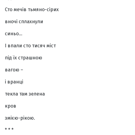
Сто мечів тьмяно-сірих
вночі сплахнули
синьо…
І впали сто тисяч міст
під їх страшною
вагою –
і вранці
текла там зелена
кров
змією-рікою.
* * *