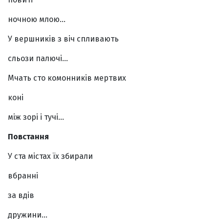
ночною млою…
У вершників з віч спливають
сльози палючі…
Мчать сто комонників мертвих
коні
між зорі і тучі…
Повстання
У ста містах їх збирали
вбранні
за вдів
дружини…