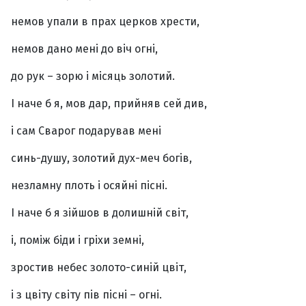
немов упали в прах церков хрести,
немов дано мені до віч огні,
до рук – зорю і місяць золотий.
І наче б я, мов дар, прийняв сей див,
і сам Сварог подарував мені
синь-душу, золотий дух-меч богів,
незламну плоть і осяйні пісні.
І наче б я зійшов в долишній світ,
і, поміж біди і гріхи земні,
зростив небес золото-синій цвіт,
і з цвіту світу пів пісні – огні.