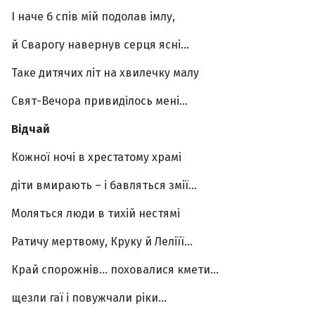
І наче б спів мій подолав імлу,
й Сварогу навернув серця ясні…
Таке дитячих літ на хвилечку малу
Свят-Вечора привиділось мені…
Відчай
Кожної ночі в хрестатому храмі
діти вмирають – і бавляться змії…
Моляться люди в тихій нестямі
Ратичу мертвому, Круку й Леліїї…
Край спорожнів… поховалися кмети…
щезли гаї і повужчали ріки…