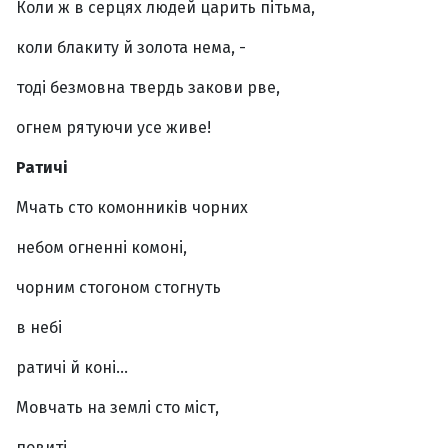
Коли ж в серцях людей царить пітьма,
коли блакиту й золота нема, -
тоді безмовна твердь закови рве,
огнем рятуючи усе живе!
Ратичі
Мчать сто комонників чорних
небом огненні комоні,
чорним стогоном стогнуть
в небі
ратичі й коні…
Мовчать на землі сто міст,
повиті