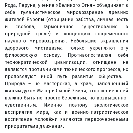
Рода, Перуна, учение «Великого Огня» объединяет в
себе гуманистическое мировоззрение древних
жителей Европы (отрицание рабства, личная честь
и свобода, гармоничное существование в
природной среде) и концепцию современного
научного мировоззрения. Небольшие вкрапления
здорового мистицизма только укрепляют эту
философскую основу. Противопоставляя себя
технократической цивилизации, огнищане не
являются противниками технического прогресса, но
проповедуют иной путь развития общества.
Природа – не мастерская, а храм, наполненный
живым духом Матери Сырой Земли, отношение к ней
должно быть не просто бережным, но возвышенно-
чувственным. Именно поэтому экологическое
восприятие мира, как и военно-патриотическое
воспитание молодёжи являются первоочередными
приоритетами движения.