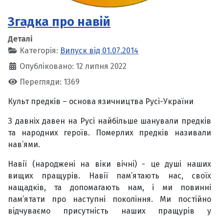
Згадка про навій
Деталі
Категорія:
Випуск від 01.07.2014
Опубліковано: 12 липня 2022
Перегляди: 1369
Культ предків – основа язичництва Русі-України
З давніх давен на Русі найбільше шанували предків
та народних героїв. Померлих предків називали
нав’ями.
Навії (народжені на віки вічні) - це душі наших
вищих пращурів. Навії пам’ятають нас, своїх
нащадків, та допомагають нам, і ми повинні
пам’ятати про наступні покоління. Ми постійно
відчуваємо присутність наших пращурів у