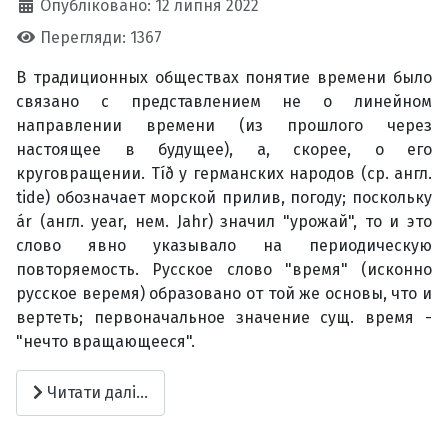
Опубліковано: 12 липня 2022
Перегляди: 1367
В традиционных обществах понятие времени было
связано с представлением не о линейном
направлении времени (из прошлого через
настоящее в будущее), а, скорее, о его
круговращении. Tíð у германских народов (ср. англ.
tide) обозначает морской прилив, погоду; поскольку
ár (англ. year, нем. Jahr) значил "урожай", то и это
слово явно указывало на периодическую
повторяемость. Русское слово "время" (исконно
русское веремя) образовано от той же основы, что и
вертеть; первоначальное значение сущ. время -
"нечто вращающееся".
Читати далі...