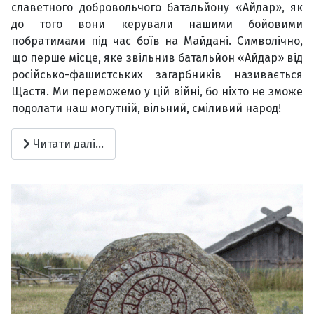
славетного добровольчого батальйону «Айдар», як
до того вони керували нашими бойовими
побратимами під час боїв на Майдані. Символічно,
що перше місце, яке звільнив батальйон «Айдар» від
російсько-фашистських загарбників називається
Щастя. Ми переможемо у цій війні, бо ніхто не зможе
подолати наш могутній, вільний, сміливий народ!
Читати далі...