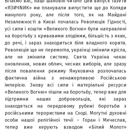
Вітаємо вас, наші шановні читачі! Цей випуск газети
«ЯЗИЧNИК» ми планували випустити ще до Коляди
минулого року, але після того, як на Майдані
Незалежності в Києві почалась Революція Гідності,
усі сили і кошти «Великого Вогню» були направлені
на боротьбу з кривавими злодіями, більшість з яких,
до речі, і зараз знаходиться біля владного корита.
Революція ще не перемогла, українці змінили крісла,
але не змінили систему. Свята Україна чекає
оновлення, нових облич, чесних виборів, але зразу
після повалення режиму Януковича розпочалась
фактична війна з ненажерливою Російською
імперією. Знову всі сили і матеріальні ресурси
«Великого Вогню» пішли на боротьбу, тепер вже для
підтримки наших добровольців, які зараз
знаходяться на передовому рубежі боротьби з
російськими терористами на Сході. Могутні духовні
особи нашої релігійної течії – Горан і Мечеслав,
тепер вже керують взводом «Білий Молот»