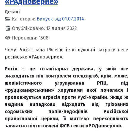
«РАдноверие»
Деталі
Категорія:
Випуск від 01.07.2014
Опубліковано: 12 липня 2022
Перегляди: 1508
Чому Росія стала РАсеєю і які духовні загрози несе
російське «РАдноверие».
Росія – це тоталітарна держава, у якій все
знаходиться під контролем спецслужб, крім, може,
шовіністичного угрупування РПЦ, під
«руццкамирськими» хоругвами якої почалася і
продовжується агресія проти Русі-України. Якщо ж
людина випадково відходить від гріховних
содомських попів-педофілів Російської
православної церкви, її миттєво перехоплюють
завчасно підготовлені ФСБ секти «РОДноверов».