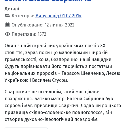
Деталі
Категорія:
Випуск від 01.07.2014
Опубліковано: 12 липня 2022
Перегляди: 1572
Один з найяскравіших українських поетів ХХ
століття, зараз поки що маловідомий широкій
громадськості, хоча, безперечно, наші нащадки
будуть порівнювати його творчість з постатями
національних пророків - Тарасом Шевченко, Лесею
Українкою і Василем Стусом.
Сварожич - це псевдонім, який має цікаве
походження. Батько матері Євгена Смірнова був
сербом і мав призвище Сваржич. Додавши до цього
призвища східно-словенське повноголосся, він
створив духовно-ідеологічний псевдонім.