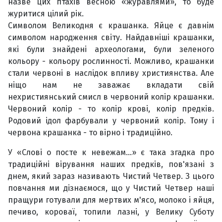
назве цих птахів весною «журавлями», то буде
журитися цілий рік.
Символом Великодня є крашанка. Яйце є давнім
символом народження світу. Найдавніші крашанки,
які були знайдені археологами, були зеленого
кольору - кольору рослинності. Можливо, крашанки
стали червоні в наслідок впливу християнства. Але
ніщо нам не заважає вкладати свій
нехристиянський смисл в червоний колір крашанки.
Червоний колір - то колір крові, колір предків.
Родовий ідол фарбували у червоний колір. Тому і
червона крашанка - то вірно і традиційно.
У «Слові о посте к невежам…» є така згадка про
традиційні вірування наших предків, пов'язані з
днем, який зараз називають Чистий Четвер. З цього
повчання ми дізнаємося, що у Чистий Четвер наші
пращури готували для мертвих м'ясо, молоко і яйця,
печиво, короваї, топили лазні, у Велику Суботу