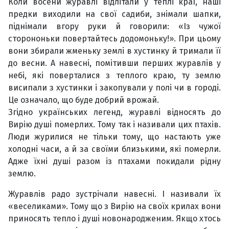
Коли восени журавлі відлітали у теплі краї, наші
предки виходили на свої садиби, знімали шапки,
піднімали вгору руки й говорили: «Із чужої
сторононьки повертайтесь додомоньку!». При цьому
вони збирали жменьку землі в хустинку й тримали її
до весни. А навесні, помітивши перших журавлів у
небі, які поверталися з теплого краю, ту землю
висипали з хустинки і закопували у полі чи в городі.
Це означало, що буде добрий врожай.
Згідно українських легенд, журавлі відносять до
Вирію душі померлих. Тому так і називали цих птахів.
Люди журилися не тільки тому, що настають уже
холодні часи, а й за своїми близькими, які померли.
Адже їхні душі разом із птахами покидали рідну
землю.
Журавлів радо зустрічали навесні. І називали їх
«веселиками». Тому що з Вирію на своїх крилах вони
приносять тепло і душі новонародженим. Якщо хтось