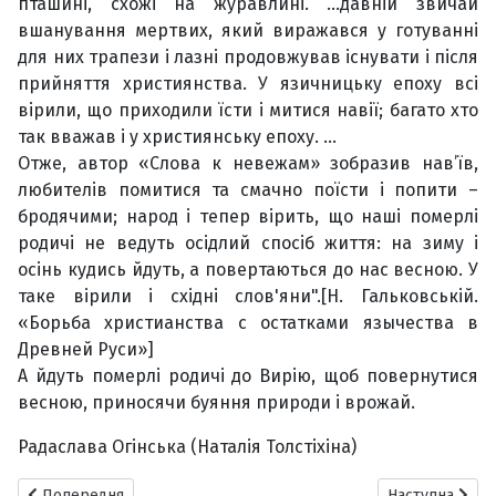
пташині, схожі на журавлині. …давній звичай
вшанування мертвих, який виражався у готуванні
для них трапези і лазні продовжував існувати і після
прийняття християнства. У язичницьку епоху всі
вірили, що приходили їсти і митися навії; багато хто
так вважав і у християнську епоху. …
Отже, автор «Слова к невежам» зобразив нав’їв,
любителів помитися та смачно поїсти і попити –
бродячими; народ і тепер вірить, що наші померлі
родичі не ведуть осідлий спосіб життя: на зиму і
осінь кудись йдуть, а повертаються до нас весною. У
таке вірили і східні слов'яни".[Н. Гальковській.
«Борьба христианства с остатками язычества в
Древней Руси»]
А йдуть померлі родичі до Вирію, щоб повернутися
весною, приносячи буяння природи і врожай.
Радаслава Огінська (Наталія Толстіхіна)
Попередня стаття: Дух Звіра
Наступна стаття
Попередня
Наступна