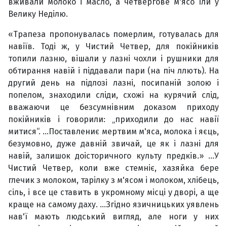
вживали молоко і масло, а четвергове м'ясо їли у
Велику Неділю.
«Трапеза пропонувалась померлим, готувалась для
навіїв. Тоді ж, у Чистий Четвер, для покійників
топили лазню, вішали у лазні чохли і рушники для
обтирання навій і піддавали пари (на піч ллють). На
другий день на підлозі лазні, посипаній золою і
попелом, знаходили сліди, схожі на курячий слід,
вважаючи це безсумнівним доказом приходу
покійників і говорили: „приходили до нас навії
митися“. …Поставлениє мертвим м'яса, молока і яєць,
безумовно, дуже давній звичай, це як і лазні для
навій, залишок доісторичного культу предків.» …У
Чистий Четвер, коли вже стемніє, хазяйка бере
глечик з молоком, тарілку з м'ясом і молоком, хлібець,
сіль, і все це ставить в укромному місці у дворі, а ще
краще на самому даху. …Згідно язичницьких уявлень
нав'ї мають людський вигляд, але ноги у них